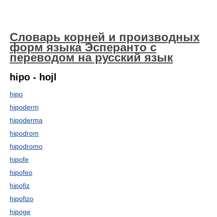
Словарь корней и производных
форм языка Эсперанто с
переводом на русский язык
hipo - hojl
hipo
hipoderm
hipoderma
hipodrom
hipodromo
hipofe
hipofeo
hipofiz
hipofizo
hipoge