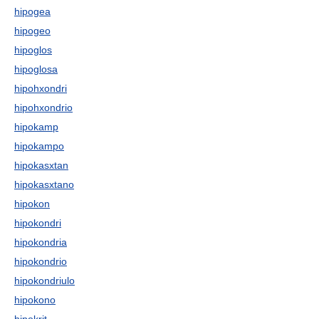
hipogea
hipogeo
hipoglos
hipoglosa
hipohxondri
hipohxondrio
hipokamp
hipokampo
hipokasxtan
hipokasxtano
hipokon
hipokondri
hipokondria
hipokondrio
hipokondriulo
hipokono