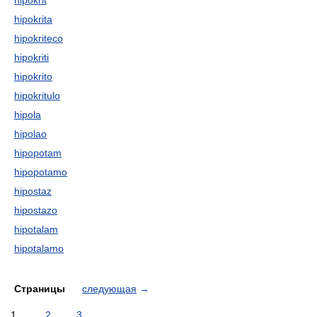
hipokrit
hipokrita
hipokriteco
hipokriti
hipokrito
hipokritulo
hipola
hipolao
hipopotam
hipopotamo
hipostaz
hipostazo
hipotalam
hipotalamo
Страницы
следующая
→
1
2
3